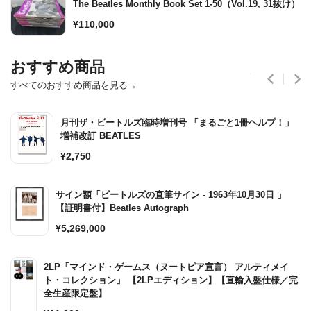
The Beatles Monthly Book Set 1-50（Vol.19, 31抜け）
通
¥110,000
常
価
おすすめ商品
格
すべてのおすすめ商品を見る→
月刊ザ・ビートルズ臨時増刊号 「まるごと1冊ヘルプ！」
増補改訂 BEATLES
通
¥2,750
常
価
サイン額「ビートルズの直筆サイン - 1963年10月30日 」
格
【証明書付】Beatles Autograph
通
¥5,269,000
常
価
2LP「マインド・ゲームス（ヌートピア宣言） アルティメイ
格
ト・コレクション」 【2LPエディション】【直輸入盤仕様／完
全生産限定盤】