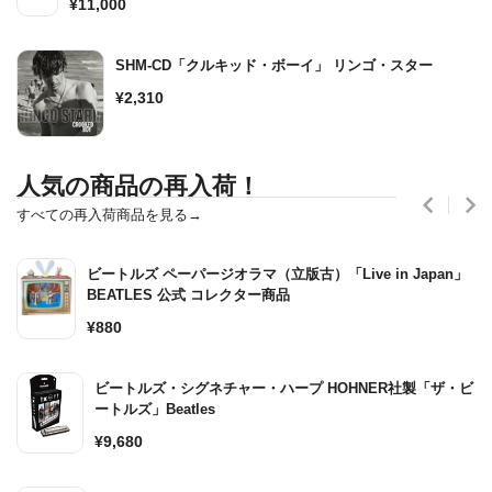
通
¥11,000
常
価
SHM-CD「クルキッド・ボーイ」 リンゴ・スター
格
通
¥2,310
常
価
格
人気の商品の再入荷！
すべての再入荷商品を見る→
ビートルズ ペーパージオラマ（立版古）「Live in Japan」
BEATLES 公式 コレクター商品
通
¥880
常
価
ビートルズ・シグネチャー・ハープ HOHNER社製「ザ・ビ
格
ートルズ」Beatles
通
¥9,680
常
価