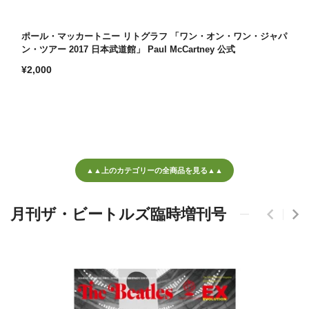
ポール・マッカートニー リトグラフ 「ワン・オン・ワン・ジャパ
ン・ツアー 2017 日本武道館」 Paul McCartney 公式
通
¥2,000
常
価
格
▲▲上のカテゴリーの全商品を見る▲▲
月刊ザ・ビートルズ臨時増刊号