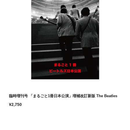
臨時増刊号 「まるごと1冊日本公演」増補改訂新版 The Beatles
通
¥2,750
常
価
格