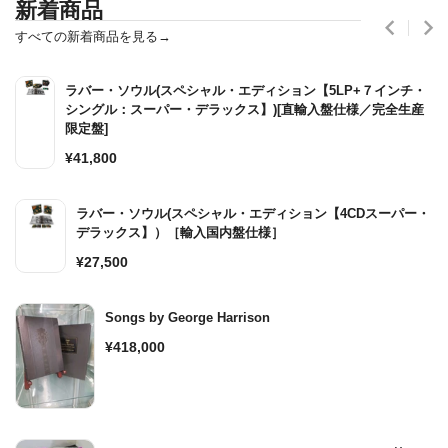
新着商品
すべての新着商品を見る→
ラバー・ソウル(スペシャル・エディション【5LP+７インチ・
シングル：スーパー・デラックス】)[直輸入盤仕様／完全生産
限定盤]
通
¥41,800
常
価
ラバー・ソウル(スペシャル・エディション【4CDスーパー・
格
デラックス】）［輸入国内盤仕様］
通
¥27,500
常
価
Songs by George Harrison
格
通
¥418,000
常
価
格