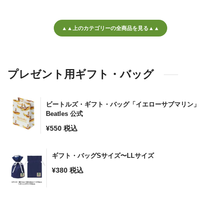
▲▲上のカテゴリーの全商品を見る▲▲
プレゼント用ギフト・バッグ
ビートルズ・ギフト・バッグ「イエローサブマリン」
Beatles 公式
通
¥550
税込
常
価
ギフト・バッグSサイズ〜LLサイズ
格
¥380
税込