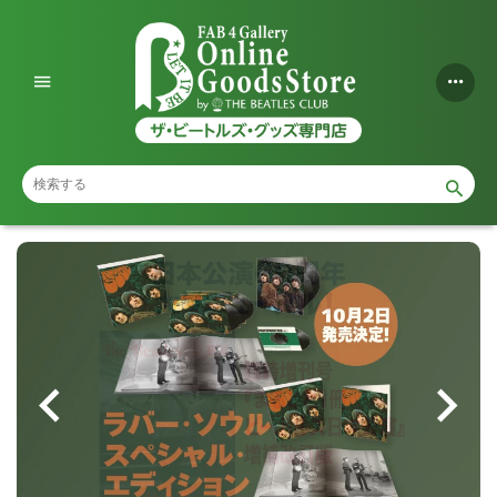
コ
ン
テ
ン
ツ
に
ス
キ
ッ
プ
す
る